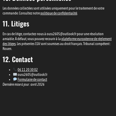
Les données collectées sont utilisées uniquement pour le traitement de votre
commande. Consultez notre
politique de confidentialité
.
11. Litiges
En cas de litige, contactez-nous à ouss2605@outlook.fr pour une résolution
amiable. À défaut, vous pouvez recourir à la
plateforme européenne de règlement
des litiges
. Les présentes CGV sont soumises au droit français. Tribunal compétent :
Rouen.
12. Contact
06 11 20 30 02
ouss2605@outlook.fr
Formulaire de contact
Dernière mise à jour : avril 2026