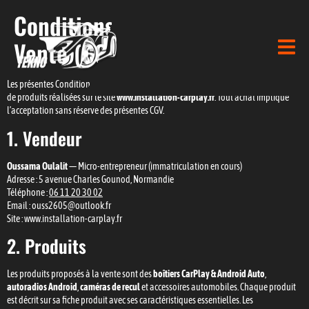
Conditions Générales de
Vente (CGV)
Les présentes Conditions Générales de Vente (CGV) régissent l’ensemble des ventes
de produits réalisées sur le site
www.installation-carplay.fr
. Tout achat implique
l’acceptation sans réserve des présentes CGV.
1. Vendeur
Oussama Oulalit
— Micro-entrepreneur (immatriculation en cours)
Adresse : 5 avenue Charles Gounod, Normandie
Téléphone :
06 11 20 30 02
Email : ouss2605@outlook.fr
Site : www.installation-carplay.fr
2. Produits
Les produits proposés à la vente sont des
boîtiers CarPlay & Android Auto
,
autoradios Android
,
caméras de recul
et accessoires automobiles. Chaque produit
est décrit sur sa fiche produit avec ses caractéristiques essentielles. Les