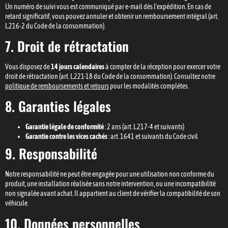
Un numéro de suivi vous est communiqué par e-mail dès l’expédition. En cas de
retard significatif, vous pouvez annuler et obtenir un remboursement intégral (art.
L.216-2 du Code de la consommation).
7. Droit de rétractation
Vous disposez de
14 jours calendaires
à compter de la réception pour exercer votre
droit de rétractation (art. L.221-18 du Code de la consommation). Consultez notre
politique de remboursements et retours
pour les modalités complètes.
8. Garanties légales
Garantie légale de conformité
: 2 ans (art. L.217-4 et suivants)
Garantie contre les vices cachés
: art. 1641 et suivants du Code civil
9. Responsabilité
Notre responsabilité ne peut être engagée pour une utilisation non conforme du
produit, une installation réalisée sans notre intervention, ou une incompatibilité
non signalée avant achat. Il appartient au client de vérifier la compatibilité de son
véhicule.
10. Données personnelles