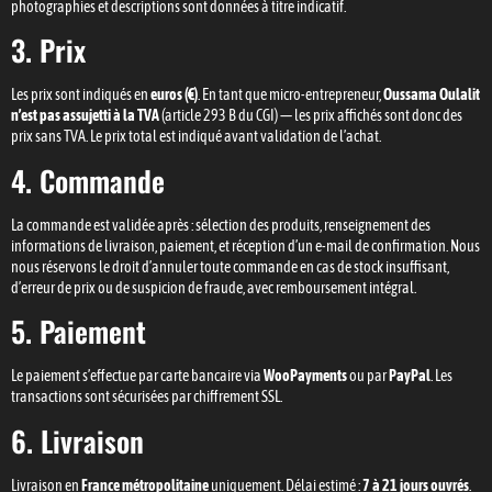
photographies et descriptions sont données à titre indicatif.
3. Prix
Les prix sont indiqués en
euros (€)
. En tant que micro-entrepreneur,
Oussama Oulalit
n’est pas assujetti à la TVA
(article 293 B du CGI) — les prix affichés sont donc des
prix sans TVA. Le prix total est indiqué avant validation de l’achat.
4. Commande
La commande est validée après : sélection des produits, renseignement des
informations de livraison, paiement, et réception d’un e-mail de confirmation. Nous
nous réservons le droit d’annuler toute commande en cas de stock insuffisant,
d’erreur de prix ou de suspicion de fraude, avec remboursement intégral.
5. Paiement
Le paiement s’effectue par carte bancaire via
WooPayments
ou par
PayPal
. Les
transactions sont sécurisées par chiffrement SSL.
6. Livraison
Livraison en
France métropolitaine
uniquement. Délai estimé :
7 à 21 jours ouvrés
.