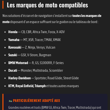
Les marques de moto compatibles
Nos solutions d’écran et de navigation s’installent sur
toutes les marques de
moto
disposant d’un espace suffisant sur le guidon ou le tableau de bord :
Honda
— CB, CBR, Africa Twin, Forza, X-ADV
Yamaha
— MT, XSR, Tracer, TMAX, XMAX
Kawasaki
— Z, Ninja, Versys, Vulcan
Suzuki
— GSX, V-Strom, Burgman
BMW Motorrad
— R, GS, S1000RR, F-Series
Ducati
— Monster, Multistrada, Scrambler
Harley-Davidson
— Sportster, Road Glide, Street Glide
KTM, Royal Enfield, Triumph
et toutes autres marques
PARTICULIÈREMENT ADAPTÉ AUX
Grandes routières et trails (BMW GS, Africa Twin, Tracer, Multistrada) qui ont