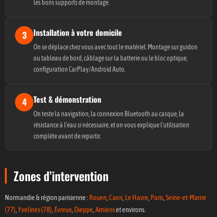
les bons supports de montage.
Installation à votre domicile
3
On se déplace chez vous avec tout le matériel. Montage sur guidon
ou tableau de bord, câblage sur la batterie ou le bloc optique,
configuration CarPlay/Android Auto.
Test & démonstration
4
On teste la navigation, la connexion Bluetooth au casque, la
résistance à l’eau si nécessaire, et on vous explique l’utilisation
complète avant de repartir.
Zones d’intervention
Normandie & région parisienne :
Rouen
,
Caen
,
Le Havre
,
Paris
,
Seine-et-Marne
(77)
,
Yvelines (78)
,
Évreux
,
Dieppe
,
Amiens
et environs.