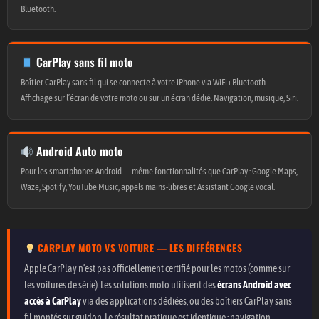
Bluetooth.
CarPlay sans fil moto
Boîtier CarPlay sans fil qui se connecte à votre iPhone via WiFi+Bluetooth.
Affichage sur l’écran de votre moto ou sur un écran dédié. Navigation, musique, Siri.
Android Auto moto
Pour les smartphones Android — même fonctionnalités que CarPlay : Google Maps,
Waze, Spotify, YouTube Music, appels mains-libres et Assistant Google vocal.
CARPLAY MOTO VS VOITURE — LES DIFFÉRENCES
Apple CarPlay n’est pas officiellement certifié pour les motos (comme sur
les voitures de série). Les solutions moto utilisent des
écrans Android avec
accès à CarPlay
via des applications dédiées, ou des boîtiers CarPlay sans
fil montés sur guidon. Le résultat pratique est identique : navigation,